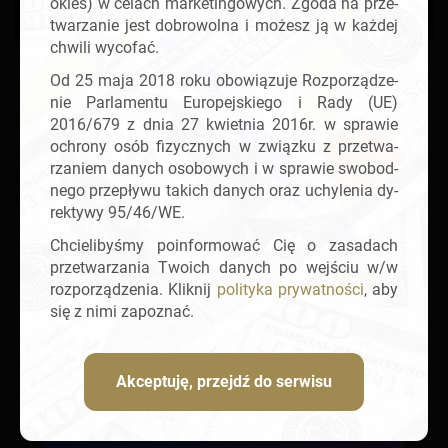
okies) w ce­lach mar­ke­tin­go­wych. Zgoda na prze­
twa­rza­nie jest do­bro­wol­na i mo­żesz ją w każ­dej
chwi­li wy­co­fać.
‹
Wróć do tekstu
Od 25 maja 2018 roku obo­wią­zu­je Roz­po­rzą­dze­
Przejdź do kolejnego odcinka: Skąd się bierze Bitcoin?
›
nie Par­la­men­tu Eu­ro­pej­skie­go i Rady (UE)
2016/679 z dnia 27 kwiet­nia 2016r. w spra­wie
ochro­ny osób fi­zycz­nych w związ­ku z prze­twa­
Aby przejść do za­ło­że­nia konta na Bi­nan­ce,
klik­nij tutaj
(re­
rza­niem da­nych oso­bo­wych i w spra­wie swo­bod­
je­stra­cja z na­sze­go linku za­pew­nia do­stęp do ko­lej­nych od­
ne­go prze­pły­wu ta­kich da­nych oraz uchy­le­nia dy­
cin­ków kursu oraz ob­ni­ża pro­wi­zje na gieł­dzie o 20%).
rek­ty­wy 95/46/WE.
Chcie­li­by­śmy po­in­for­mo­wać Cię o za­sa­dach
prze­twa­rza­nia Two­ich da­nych po wej­ściu w/w
roz­po­rzą­dze­nia. Klik­nij
po­li­ty­ka pry­wat­no­ści
, aby
się z nimi za­po­znać.
Akceptuję, przejdź do serwisu